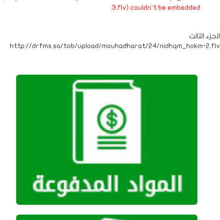
3.flv) couldn't be embedded.
الجزء الثالث
http://drfms.sa/tob/upload/mouhadharat/24/nidhqm_hokm-2.flv