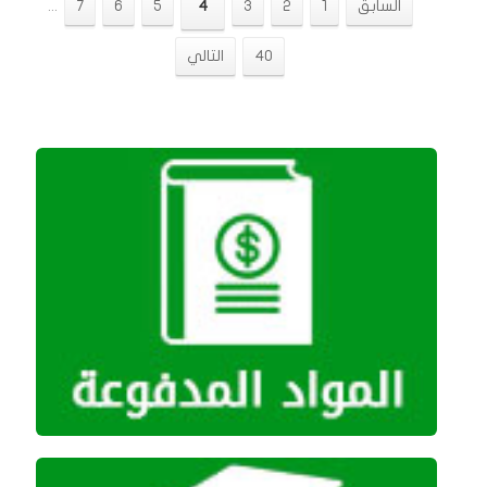
السابق
1
2
3
4
5
6
7
...
40
التالي