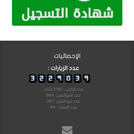
الإحصائيات
عدد الزيارات :
عدد الكتب : 2190 كتاب
عدد المؤلفين : 884
عدد دور النشر : 287
عدد اللغات : 44