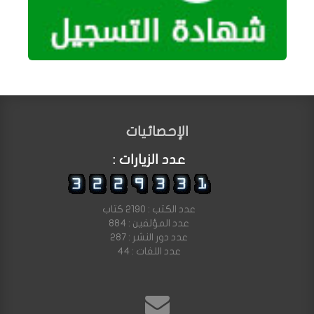
الإحصائيات
عدد الزيارات :
عدد الكتب : 2190 كتاب
عدد المؤلفين : 884
عدد دور النشر : 287
عدد اللغات : 44