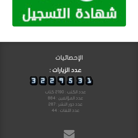
الإحصائيات
عدد الزيارات :
عدد الكتب : 2190 كتاب
عدد المؤلفين : 884
عدد دور النشر : 287
عدد اللغات : 44