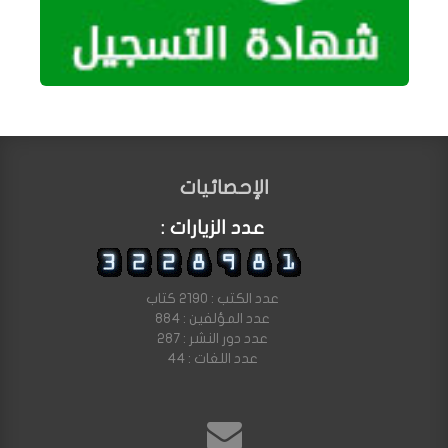
الإحصائيات
عدد الزيارات :
عدد الكتب : 2190 كتاب
عدد المؤلفين : 884
عدد دور النشر : 287
عدد اللغات : 44