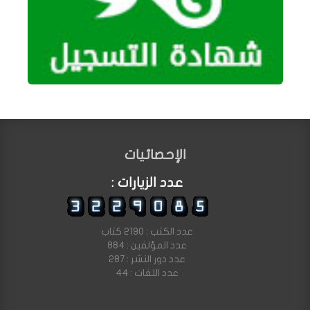
الإحصائيات
عدد الزيارات :
عدد الكتب : 2190 كتاب
عدد المؤلفين : 884
عدد دور النشر : 287
عدد اللغات : 44