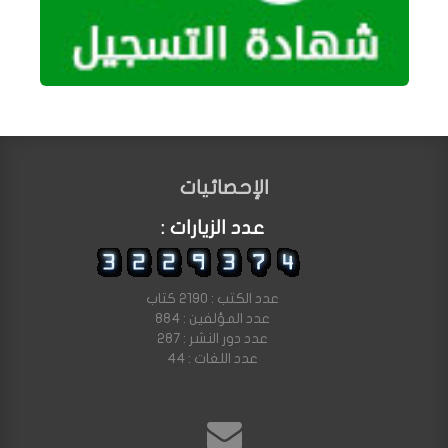
الإحصائيات
عدد الزيارات :
عدد الكتب : 2190 كتاب
عدد المؤلفين : 884
عدد دور النشر : 287
عدد اللغات : 44