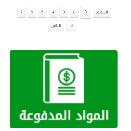
السابق
1
2
3
4
5
6
7
...
13
التالي