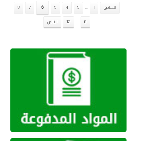
السابق
1
...
3
4
5
6
7
8
9
...
12
التالي