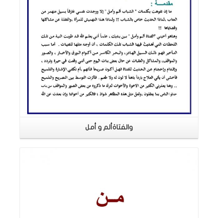
والفتاةألم و أمل