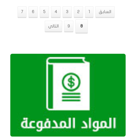
السابق
1
2
3
4
5
6
7
8
9
التالي