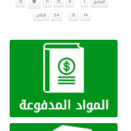
السابق
1
...
9
10
11
12
13
14
15
...
24
التالي