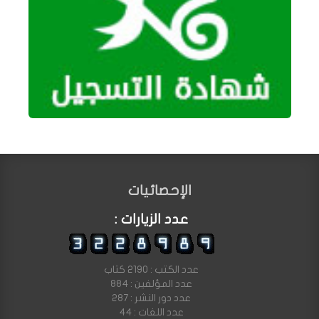
الإحصائيات
عدد الزيارات :
عدد الكتب : 2190 كتاب
عدد المؤلفين : 884
عدد دور النشر : 287
عدد اللغات : 44