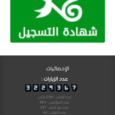
الإحصائيات
عدد الزيارات :
عدد الكتب : 2190 كتاب
عدد المؤلفين : 884
عدد دور النشر : 287
عدد اللغات : 44