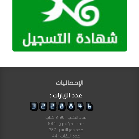
الإحصائيات
عدد الزيارات :
عدد الكتب : 2190 كتاب
عدد المؤلفين : 884
عدد دور النشر : 287
عدد اللغات : 44