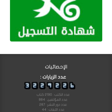
الإحصائيات
عدد الزيارات :
عدد الكتب : 2190 كتاب
عدد المؤلفين : 884
عدد دور النشر : 287
عدد اللغات : 44