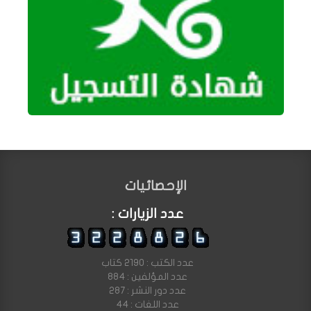
الإحصائيات
عدد الزيارات :
عدد الكتب : 2190 كتاب
عدد المؤلفين : 884
عدد دور النشر : 287
عدد اللغات : 44