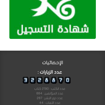
الإحصائيات
عدد الزيارات :
عدد الكتب : 2190 كتاب
عدد المؤلفين : 884
عدد دور النشر : 287
عدد اللغات : 44