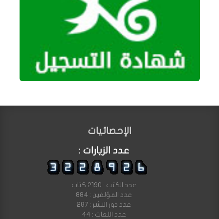
الإحصائيات
عدد الزيارات :
عدد الكتب : 2190 كتاب
عدد المؤلفين : 884
عدد دور النشر : 287
عدد اللغات : 44