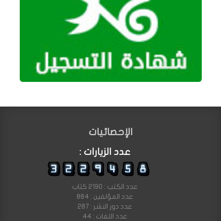
الإحصائيات
عدد الزيارات :
عدد الكتب : 2190 كتاب
عدد المؤلفين : 884
عدد دور النشر : 287
عدد اللغات : 44