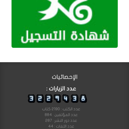
الإحصائيات
عدد الزيارات :
عدد الكتب : 2190 كتاب
عدد المؤلفين : 884
عدد دور النشر : 287
عدد اللغات : 44