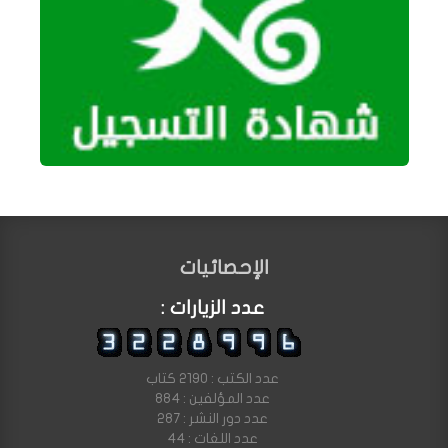
الإحصائيات
عدد الزيارات :
عدد الكتب : 2190 كتاب
عدد المؤلفين : 884
عدد دور النشر : 287
عدد اللغات : 44