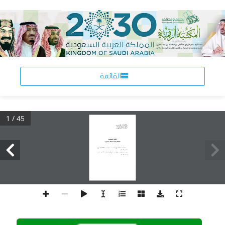
القائمة
1 / 45
W¹cOHM²« `z«uK«
ÁdOFðË “UG«  «œ«b≈ ÂU‡‡‡EM
a?¹—UðË ©ÂØμμ≥® r?‡?— wU?‡?« d?‡_U?Ð `?‡‡?z«uK?« Ác?‡¼  —b?
Æ ‡¼±¥≤¥ØπØ≤μ
a?¹—U??ðË ©≥π∑≤® r?— œb??F?« w?? Èd?I??« Â√ ...b?¹d??−?Ð  d??A?½Ë
Æ‡¼±¥≤¥Ø±±Ø≥