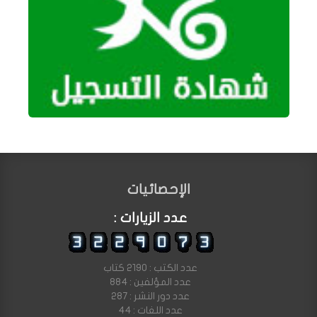
الإحصائيات
عدد الزيارات :
عدد الكتب : 2190 كتاب
عدد المؤلفين : 884
عدد دور النشر : 287
عدد اللغات : 44