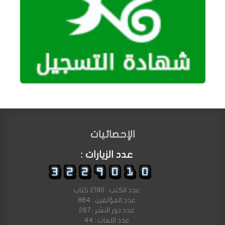
الإحصائيات
عدد الزيارات :
عدد الكتب : 2190 كتاب
عدد المؤلفين : 884
عدد دور النشر : 287
عدد اللغات : 44