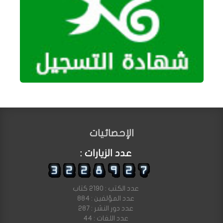
الإحصائيات
عدد الزيارات :
عدد الكتب : 2190 كتاب
عدد المؤلفين : 884
عدد دور النشر : 287
عدد اللغات : 44