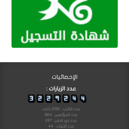
الإحصائيات
عدد الزيارات :
عدد الكتب : 2190 كتاب
عدد المؤلفين : 884
عدد دور النشر : 287
عدد اللغات : 44