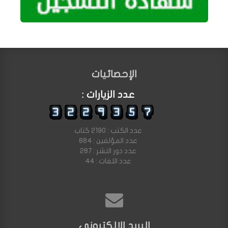
الإحصائيات
عدد الزيارات :
عدد الكتب : 2190 كتاب
عدد المؤلفين : 884
عدد دور النشر : 287
عدد اللغات : 44
البريد الالكتروني