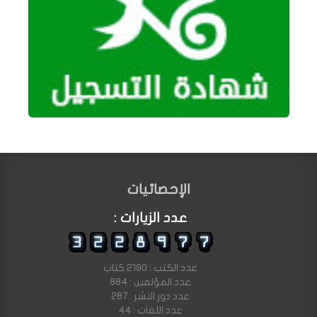
الإحصائيات
عدد الزيارات :
عدد الكتب : 2190 كتاب
عدد المؤلفين : 884
عدد دور النشر : 287
عدد اللغات : 44