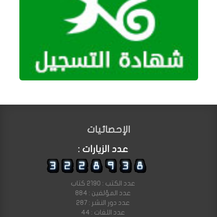
الإحصائيات
عدد الزيارات :
عدد الكتب : 2190 كتاب
عدد المؤلفين : 884
عدد دور النشر : 287
عدد اللغات : 44