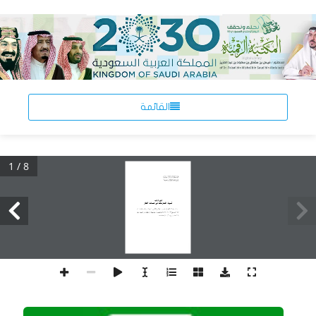
القائمة
1 / 8
  «¡«dł≈
“UG« WŽUM w  UŽ“UM*« W¹uð
r— ÊœUF*«Ë ‰Ëd²³« ÊËRA vKŽ_« fK:« —«dIÐ  «¡«dłù« Ác¼   —b
r— œb?F« w Èd?I« Â√ ...b?¹d−Ð  d?A½Ë ‡¼±¥≤μØ±±Ø ≥ a?¹—UðË ©¥π®
∞ ‡¼±¥≤μØ±±Ø≤∂ a¹—UðË ©¥∞≤∂®