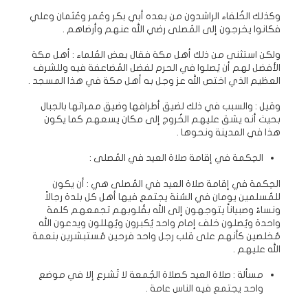
وكذلك الخُلفاء الراشدون من بعده أبي بكر وعُمر وعُثمان وعلي
فكانوا يخرجون إلى المُصلى رضي الله عنهم وأرضاهم .
ولكن استثنى من ذلك أهل مكة فقال بعض العُلماء : أهل مكة
الأفضل لهم أن يُصلوا في الحرم لفضل المُضاعفة فيه وللشرف
العظيم الذي اختص الله عز وجل به أهل مكة في هذا المسجد .
وقيل : والسبب في ذلك لضيق أطرافها وضيق ممراتها بالجبال
بحيث أنه يشق عليهم الخُروج إلى مكان يسعهم كما يكون
هذا في المدينة ونحوها .
الحِكمة في إقامة صلاة العيد في المُصلى :
الحِكمة في إقامة صلاة العيد في المُصلى هي : أن يكون
للمُسلمين يومان في السُنة يجتمع فيها أهل كل بلدة رجالاً
ونساءً وصبياناً يتوجهون إلى الله بقُلوبهم تجمعهم كلمة
واحدة ويُصلون خلف إمام واحد يُكبرون ويُهللون ويدعون الله
مُخلصين كأنهم على قلب رجل واحد فرحين مُستبشرين بنعمة
الله عليهم .
مسألة : صلاة العيد كصلاة الجُمعة لا تُشرع إلا في موضع
واحد يجتمع فيه الناس عامة .