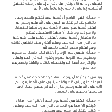
المُصلى ولا أنه كان يرتقي على شيء إلا على راحلته فتحقق
أن خُطبته إما على الراحلة وإما قائماً على الأرض .
مسألة : القول الراجح أن خُطبة العيد تُفتتح بالحمد وليس
بالتكبير لأنه لم يُنقل عن النبي صلى الله عليه وسلم أنه
افتتح خُطبة بغير الحمد لا خُطبة عيد ولا خُطبة استسقاء
ولا غير ذلك وما قيل : أن خُطبة الاستسقاء تُفتتح
بالاستغفار وخُطبة العيدين تُفتتح بالتكبير فليس فيه سُنة
عن النبي صلى الله عليه وسلم ألبتة وسنته تقتضي خِلافه
وهو افتتاح جميع الخُطب بالحمد لله
مسألة : ينبغي على الإمام أن يُذكر الناس بفضل الله عليهم
ويحثهم على التوبة النصوح وتقوى الله في السر والعلن
والإكثار من أعمال البر والتمسك بالكتاب والسُنة وتحذيرهم
من البدع .
وينبغي عليه أيضاً أن يُوجه للنساء موعظة خاصة ضمن خُطبة
العيد لحاجتهن إلى ذلك واقتداء بالنبي صلى الله عليه وسلم
لأنه صلى الله عليه وسلم لما رأى أنه لم يسمع النساء أتاهن
فوعظهن وحثهن على الصدقة .
مسألة : السُنة في خُطبة يوم العيد أن تكون على مكان
مُرتفع لأن هذا هو الثابت عن النبي صلى الله عليه وسلم .
حُكم التنفل قبل صلاة العيد وبعدها :