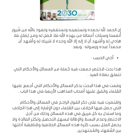
إن الحمد لله نحمده ونستعينه ونستغفره ونعوذ بالله من شُرور
أنفسنا وسيئات أعمالنا من يهده الله فلا مُضل له ومن يُضلل فلا
هادي له وأشهد أن لا إله إلا الله وحده لا شريك له وأشهد أن
محمداً عبده ورسوله . وبعد
أخي الحبيب :
هذا بحث مُختصر جمعت فيه جُملة من المسائل والأحكام التي
تتعلق بصلاة العيد .
وقمت في هذا البحث بذكر المسائل والأحكام التي أجمع عليها
العُلماء واتفق عليها أصحاب المذاهب الأربعة في هذا الباب .
واقتصرت فيه على ذكر القول الراجح في المسائل والأحكام
التي حصل فيها الخِلاف بين العُلماء دون الإشارة إلى هذا الخِلاف
وما استدل به كل فريق في هذه المسائل وذلك من أجل
الاختصار وعدم البسط والإطالة ليسهل التحصيل وتكثر الفائدة ولا
يحصل الملل بسبب كثرة هذه المسائل الخلافية ومُناقشة أدلتها
بين الفُقهاء والمُجتهدين .