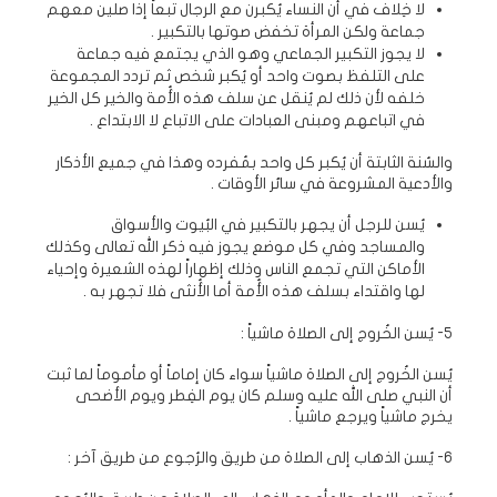
لا خِلاف في أن النساء يُكبرن مع الرجال تبعاً إذا صلين معهم
جماعة ولكن المرأة تخفض صوتها بالتكبير .
لا يجوز التكبير الجماعي وهو الذي يجتمع فيه جماعة
على التلفظ بصوت واحد أو يُكبر شخص ثم تردد المجموعة
خلفه لأن ذلك لم يُنقل عن سلف هذه الأُمة والخير كل الخير
في اتباعهم ومبنى العبادات على الاتباع لا الابتداع .
والسُنة الثابتة أن يُكبر كل واحد بمُفرده وهذا في جميع الأذكار
والأدعية المشروعة في سائر الأوقات .
يُسن للرجل أن يجهر بالتكبير في البُيوت والأسواق
والمساجد وفي كل موضع يجوز فيه ذكر الله تعالى وكذلك
الأماكن التي تجمع الناس وذلك إظهاراً لهذه الشعيرة وإحياء
لها واقتداء بسلف هذه الأُمة أما الأُنثى فلا تجهر به .
5- يُسن الخُروج إلى الصلاة ماشياً :
يُسن الخُروج إلى الصلاة ماشياً سواء كان إماماً أو مأموماً لما ثبت
أن النبي صلى الله عليه وسلم كان يوم الفِطر ويوم الأضحى
يخرج ماشياً ويرجع ماشياً .
6- يُسن الذهاب إلى الصلاة من طريق والرُجوع من طريق آخر :