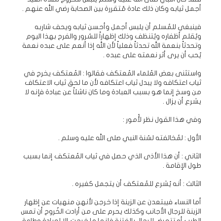
أجمل ثيابه وكان ذلك عادة مُتقررة بين الصحابة رضي الله عنهم .
فينبغي للمُسلم أن يلبس أجمل وأحسن ثيابه ويحف شاربه
ويُقلم أظفاره ويُتنظف وذلك إظهاراً للسُرور والفرح بهذا اليوم
وتحدثاً بنعمة الله تحدثاً فعلياً لأن الله إذا أنعم على عبده نعمة
يُحب أن يرى أثر نعمته على عبده .
واستثنى بعض العُلماء المُعتكف فقالوا : المُعتكف يخرج في
ثياب اعتكافه ولا يبدل ثياب اعتكافه لأن ما لحق ثياب الاعتكاف
من وسخ إنما هو بسبب العبادة وما كان ناشئاً عن عبادة فإنه لا
يشرع أن يزال .
وفي هذا القول نظر لأُمور :
الأول : لمُخالفته لسُنة النبي صلى الله عليه وسلم .
الثاني : أن هذا الأذى الذي حصل في ثياب المُعتكف إنما بسبب
طول الإقامة .
الثالث : أنه يُشرع للمُعتكف أن يتجمل كغيره .
أما النساء فيبتعدن عن الزينة إذا خرجن لأنهن منهيات عن إظهار
الزينة للرجال الأجانب وكذلك يحرم على من أرادت الخُروج أن تمس
الطيب أو تتعرض للرجال بالفتنة فإنها ما خرجت إلا لعبادة وطاعة