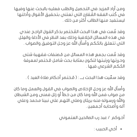
ومن أراد المزيد في التحصيل والطلب فعليه بالبحث عنها وفيها
في كُتب الفقه المُقارن التي تعتني بتحقيق الأقوال وأدلتها
ليستفيد منها الطالب أكثر من ذلك .
وقد قُمت في هذا البحث المُختصر بذكر القول الراجح عندي
في هذه المسائل الخِلافية وذلك بعد النظر في الأدلة والعِلل
التي تتعلق بالحُكم وأسأل الله عز وجل التوفيق والصواب .
وقد قُمت بجمع هذه المسائل من مُصنفات فقهية شتى
وحررتها ورتبتها لتكون بمثابة بحث شامل مُختصر لمعرفة
الحُكم الشرعي فيها .
وقد سمَّيت هذا البحث بـــ : ( مُختصر أحكام صلاة العيد ) .
وأسأل الله عز وجل الإخلاص والصواب في القول والعمل وما كان
من صواب فمن الله وما كان من خطأ أو زلل فمنى ومن الشيطان
والله ورسوله منه بريئان وصلي اللهم علي نبينا محمد وعلي
آله وأصحابه أجمعين .
أخوكم / عبد رب الصالحين العتموني
أخي الحبيب :