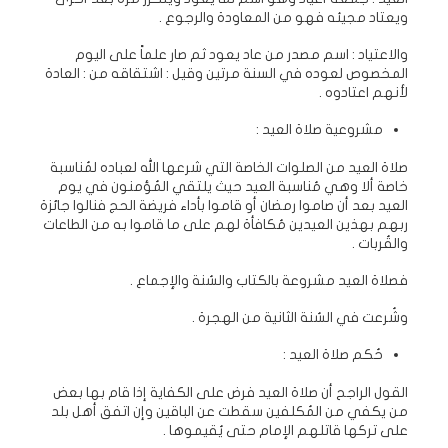
ويعتاد مجيئه فهو من المعاودة والرجوع .
والاعتياد : اسم مصدر من عاد يعود ثم صار علماً على اليوم
المخصوص لعوده في السنة مرتين وقيل : اشتقاقه من : العادة
لأنهم اعتادوه .
مشروعية صلاة العيد :
صلاة العيد من الصلوات الخاصة التي شرعها الله لعباده لمُناسبة
خاصة ألا وهي مُناسبة العيد حيث يلتقي المُؤمنون في يوم
العيد بعد أن صاموا رمضان أو قاموا بأداء فريضة الحج فنالوا جائزة
ربهم بهذين العيدين مُكافأة لهم على ما قاموا به من الطاعات
والقُربات .
فصلاة العيد مشروعة بالكتاب والسُنة والإجماع .
وشُرعت في السُنة الثانية من الهجرة .
حُكم صلاة العيد :
القول الراجح أن صلاة العيد فرض على الكفاية إذا قام بها بعض
من يكفي من المُكلفين سقطت عن الباقين وإن اتفق أهل بلد
على تركها قاتلهم الإمام حتى يُقيموها .