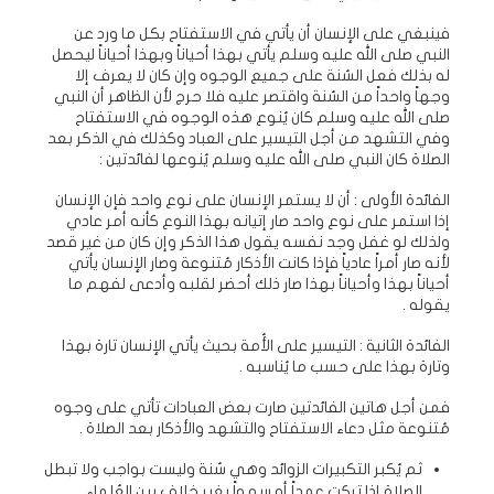
فينبغي على الإنسان أن يأتي في الاستفتاح بكل ما ورد عن
النبي صلى الله عليه وسلم يأتي بهذا أحياناً وبهذا أحياناً ليحصل
له بذلك فعل السُنة على جميع الوجوه وإن كان لا يعرف إلا
وجهاً واحداً من السُنة واقتصر عليه فلا حرج لأن الظاهر أن النبي
صلى الله عليه وسلم كان يُنوع هذه الوجوه في الاستفتاح
وفي التشهد من أجل التيسير على العباد وكذلك في الذكر بعد
الصلاة كان النبي صلى الله عليه وسلم يُنوعها لفائدتين :
الفائدة الأولى : أن لا يستمر الإنسان على نوع واحد فإن الإنسان
إذا استمر على نوع واحد صار إتيانه بهذا النوع كأنه أمر عادي
ولذلك لو غفل وجد نفسه يقول هذا الذكر وإن كان من غير قصد
لأنه صار أمراً عادياً فإذا كانت الأذكار مُتنوعة وصار الإنسان يأتي
أحياناً بهذا وأحياناً بهذا صار ذلك أحضر لقلبه وأدعى لفهم ما
يقوله .
الفائدة الثانية : التيسير على الأُمة بحيث يأتي الإنسان تارة بهذا
وتارة بهذا على حسب ما يُناسبه .
فمن أجل هاتين الفائدتين صارت بعض العبادات تأتي على وجوه
مُتنوعة مثل دعاء الاستفتاح والتشهد والأذكار بعد الصلاة .
ثم يُكبر التكبيرات الزوائد وهي سُنة وليست بواجب ولا تبطل
الصلاة إذا تركت عمداً أو سهواً بغير خلاف بين العُلماء .