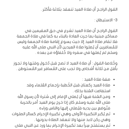
القول الراجح أن صلاة العيد تنعقد بثلاثة فأكثر .
3- الاستيطان :
القول الراجح أن صلاة العيد تشرع في حق المقيمين في
مساكن مبنية بما جرت العادة بالبناء به كما في صلاة الجمعة
فلا تقام صلاة العيد إلا حيث يسوغ إقامة صلاة الجمعة وليس
للمُسافرين أن يُصلوا صلاة العيدين لأن النبي صلى الله عليه
وسلم لم يُصلها في سفره ولا خُلفاؤه من بعده .
وخُلاصة القول : أن صلاة العيد لا تصح قبل دُخول وقتها ولا تجوز
بأقل من ثلاثة أشخاص ولا تجب على المُسافر غير المُستوطن .
صفة صلاة العيد :
صلاة العيد ركعتان قبل الخُطبة بإجماع العُلماء وقد
استفاضت السُنة بذلك .
ومن السُنة فيها أن يُصلي الإمام إلى سُترة لأن رسول الله
صلى الله عليه وسلم كان إذا خرج يوم العيد أمر بالحربة
فتُوضع بين يديه فيُصلي إليها والناس وراءه .
ثم يُكبر التكبيرة الأولى وهي تكبيرة الإحرام كسائر الصلوات
وهي ركن لابد منها ولا تنعقد الصلاة بدونها .
ثم يستفتح سِراً بعد تكبيرة الإحرام بما ورد عن النبي صلى