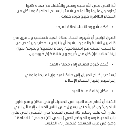
لأن النبي صلى الله عليه وسلم والخُلفاء من بعده كانوا
يُداومون عليها ولأنها من شعائر الإسلام الظاهرة وما كان من
الشعائر الظاهرة فهو فرض كفاية .
حُكم شُهود النساء لصلاة العيد :
القول الراجح أن شُهود النساء لصلاة العيد مُستحب ولا فرق في
ذلك بين الشابة والعجوز بشرط أن يلتزمن بالحجاب ويبتعدن عن
ما يُسبب الفتنة مع احتشامهن وعدم تطيبهن ويخرجن بدون
زينة تفلات فإن كان في خُروجهن فتنة حَرُمَ خُروجهن .
حُكم خُروج الصبيان إلى مُصلى العيد :
يُستحب إخراج الصبيان إلى صلاة العيد وإن لم يصلوا وفي
إخراجهم إظهاراً لشعائر الإسلام
مكان إقامة صلاة العيد :
السُنة أن تُقام صلاة العيد في الصحراء أو في مكان واسع خارج
البلد ويكون قريباً حتى يسهل على الناس الذهاب إليه لأن النبي
صلى الله عليه وسلم كان يُصلي العيدين في المُصلى الذي على
باب المدينة وهو الموضع الذي يُسمى الآن بجامع ” الغمامة ”
وهو في غرب المسجد مُنحرفاً إلى الجنوب .