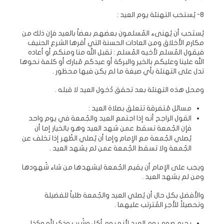
8- يُستحب التهنئة يوم العيد :
يُستحب أن يُهنىء المُسلمون بعضهم بعضاً بالعيد فإن ذلك من
مكارم الأخلاق ومن العادات الحسنة التي أقرها الشرع الحنيف
فيقول المُسلم لأخيه المُسلم : تقبل الله منا ومنكم أو أعاده
الله علينا وعليكم بالخير والبركة أو عيدكم مُبارك أو كلمة نحوها
تدل على التهنئة بأي صيغة ما لم يكن فيها محظور .
ومحل هذه التهنئة بعد تحقق دُخول العيد لا قبله .
مسائل مُتفرقة تتعلق بصلاة العيد :
القول الراجح أنه إذا اجتمع العيد والجُمعة في يوم واحد
فإن الجُمعة تسقط عمن شهد العيد وهو بالخيار إما أن
يُصلي الجُمعة مع الإمام وإما أن يُصلي الظُهر إذا تخلف عن
الجُمعة ولا تسقط الجُمعة عمن لم يشهد العيد .
ويجب على الإمام أن يقيم الجُمعة ليشهدها من شاء شُهودها
ومن لم يشهد العيد .
والأفضل بكل حال أن يُصلي العيد والجُمعة طلباً للفضيلة
وتحصيلاً للأجر المُترتب عليهما .
يحرم صوم يوم العيد لأنه يوم أكل وشُرب وذكر لله وكذا