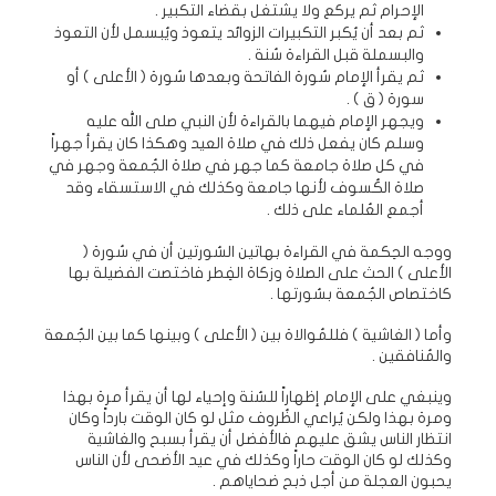
الإحرام ثم يركع ولا يشتغل بقضاء التكبير .
ثم بعد أن يُكبر التكبيرات الزوائد يتعوذ ويُبسمل لأن التعوذ
والبسملة قبل القراءة سُنة .
ثم يقرأ الإمام سُورة الفاتحة وبعدها سُورة ( الأعلى ) أو
سورة ( ق ) .
ويجهر الإمام فيهما بالقراءة لأن النبي صلى الله عليه
وسلم كان يفعل ذلك في صلاة العيد وهكذا كان يقرأ جهراً
في كل صلاة جامعة كما جهر في صلاة الجُمعة وجهر في
صلاة الكُسوف لأنها جامعة وكذلك في الاستسقاء وقد
أجمع العُلماء على ذلك .
ووجه الحِكمة في القراءة بهاتين السُورتين أن في سُورة (
الأعلى ) الحث على الصلاة وزكاة الفِطر فاختصت الفضيلة بها
كاختصاص الجُمعة بسُورتها .
وأما ( الغاشية ) فللمُوالاة بين ( الأعلى ) وبينها كما بين الجُمعة
والمُنافقين .
وينبغي على الإمام إظهاراً للسُنة وإحياء لها أن يقرأ مرة بهذا
ومرة بهذا ولكن يُراعي الظُروف مثل لو كان الوقت بارداً وكان
انتظار الناس يشق عليهم فالأفضل أن يقرأ بسبح والغاشية
وكذلك لو كان الوقت حاراً وكذلك في عيد الأضحى لأن الناس
يحبون العجلة من أجل ذبح ضحاياهم .