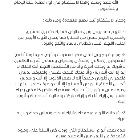
الله عليه وسلم وهذا الاستفتاح في أول الصلاة سُنة للإمام
وللمأموم .
ودعاء الاستفتاح ثبت بصيغ مُتعددة ومن ذلك :
1- اللهم باعد بيني وبين خطاياي كما باعدت بين المشرق
والمغرب اللهم نقني من الخطايا كما يُنقى الثوب الأبيض من
الدنس اللهم اغسل خطاياي بالماء والثلج والبرد .
2- وجهت وجهي للذي فطر السموات والأرض حنيفاً وما أنا من
المُشركين إن صلاتي ونسكي ومحياي ومماتي لله رب العالمين
لا شريك له وبذلك أُمرت وأنا من المُسلمين اللهم أنت الملك لا
إله إلا أنت أنت ربى وأنا عبدك ظلمت نفسي واعترفت بذنبي
فاغفر لي ذُنوبي جميعاً إنه لا يغفر الذُنوب إلا أنت واهدني
لأحسن الأخلاق لا يهدى لأحسنها إلا أنت واصرف عنى سيئها لا
يصرف عنى سيئها إلا أنت لبيك وسعديك والخير كله في يديك
والشر ليس إليك أنا بك وإليك تباركت وتعاليت أستغفرك وأتوب
إليك .
3- سُبحانك اللهم وبحمدك وتبارك اسمك وتعالى جدك ولا إله
غيرك .
هذه بعض أنواع الاستفتاح التي وردت في السُنة على وجوه
مُتعددة عن النبي صلى الله عليه وسلم .