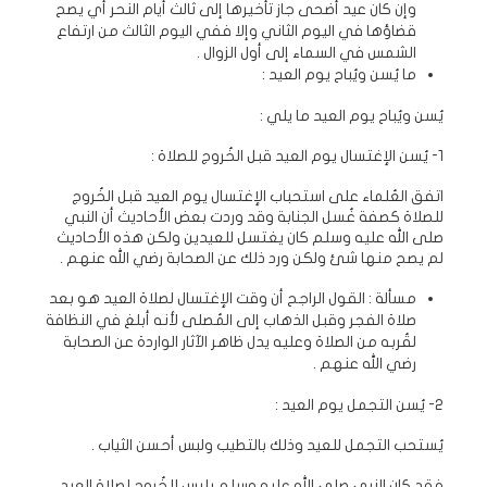
وإن كان عيد أضحى جاز تأخيرها إلى ثالث أيام النحر أي يصح
قضاؤها في اليوم الثاني وإلا ففي اليوم الثالث من ارتفاع
الشمس في السماء إلى أول الزوال .
ما يُسن ويُباح يوم العيد :
يُسن ويُباح يوم العيد ما يلي :
1- يُسن الإغتسال يوم العيد قبل الخُروج للصلاة :
اتفق العُلماء على استحباب الإغتسال يوم العيد قبل الخُروج
للصلاة كصفة غُسل الجنابة وقد وردت بعض الأحاديث أن النبي
صلى الله عليه وسلم كان يغتسل للعيدين ولكن هذه الأحاديث
لم يصح منها شئ ولكن ورد ذلك عن الصحابة رضي الله عنهم .
مسألة : القول الراجح أن وقت الإغتسال لصلاة العيد هو بعد
صلاة الفجر وقبل الذهاب إلى المُصلى لأنه أبلغ في النظافة
لقُربه من الصلاة وعليه يدل ظاهر الآثار الواردة عن الصحابة
رضي الله عنهم .
2- يُسن التجمل يوم العيد :
يُستحب التجمل للعيد وذلك بالتطيب ولبس أحسن الثياب .
فقد كان النبي صلى الله عليه وسلم يلبس للخُروج لصلاة العيد