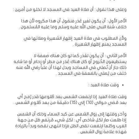
وعلى هذا نقول : أن صلاة العيد في المسجد لا تخلو من أمرين :
الأمر الأول : أن يكون لغير عُذر فنقول أن هذا مكروه لأن هذا
خلاف سُنة النبي صلى الله عليه وسلم وما عليه المُسلمون .
ولأن المطلوب في صلاة العيد إظهار الشعيرة وصلاتها في
المسجد يمنع إظهار الشعيرة .
الأمر الثاني : أن يكون لعُذر كما لو كان هناك ضعفة لا
يستطيعون الخُروج أو كان هناك عُذر من مطر أو زحام أو ما شابه
ذلك جاز أن تُصلي في المساجد ويدل لهذا أن علياً رضي الله عنه
خلف من يُصلي بالضعفة في المسجد .
وقت صلاة العيد :
وقت صلاة العيد إذا ارتفعت الشمس بعد طُلوعها قدر رُمح أي
بعد مُضي حوالي (10) إلي (15) دقيقة من بعد طُلوع الشمس .
وآخر وقتها إلى زوال الشمس عن كبد السماء وذلك أن الشمس
إذا طلعت صار لكل شاخص أي : لكل شيء مُرتفع ظل من جهة
الغرب وكلما ارتفعت نقص الظل فإذا انتهى نقصه وبدأ بالزيادة
فهذه علامة زوال الشمس .