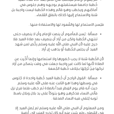
خُطبة جامعة فيستقبلهم بوجهه وهم جلوس في
أماكنهم ويخطب وهو قائم وهذه الخُطبة ليست واجبة بل
سُنة والاستماع إليها كذلك باتفاق العُلماء .
فيُسن الاستماع لها والقُعود لها والاستفادة منها .
مسألة : يُسن للمأموم أن ينصت للإمام وأن لا ينصرف حتى
تنتهي الخُطبة ولكن من أراد أن ينصرف بعد صلاة العيد فلا
حرج عليه لأن النبي صلى الله عليه وسلم رخَّص لمن شهد
العيد أن يجلس للخُطبة أو يذهب إن أراد .
لأن الخُطبة سُنة لا يجب حُضورها ولا استماعها وإنما أُخِّرت عن
الصلاة لأنها لما كانت غير واجبة جعلت في وقت يتمكن من أراد
تركها مِنْ تَرْكِهَا بخِلاف خُطبة الجُمعة .
مسألة : القول الراجح أن خُطبة العيد خُطبة واحدة لا جُلوس
في وسطها وهذا هو الثابت عنه صلى الله عليه وسلم
حيث أنه قام يوم الفِطر فبدأ بالصلاة ثم خطب فلما فرغ نزل
فأتى النساء فذكرهن وهو يتوكأ على يد بلال وبلال باسط
ثوبه يُلقي فيه النساء الصدقة .
ومن المعلوم أن النبي صلى الله عليه وسلم لم يُصل العيد إلا
في المُصلى ولم يثبت عنه أنه كان يُخرج المنبر إلى أرضية