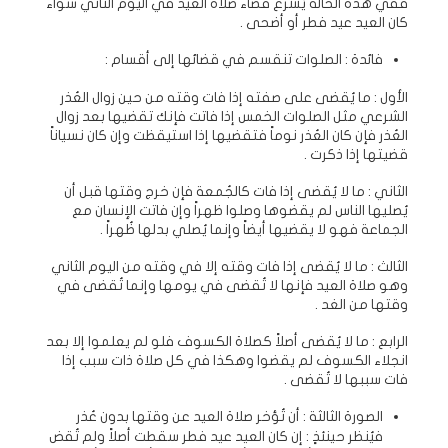
ففي هذه الحالة يُشرع قضاء صلاة العيد في اليوم الثاني سواء
كان العيد عيد فطر أو أضحى .
فائدة : الصلوات تنقسم في قضائها إلى أقسام :
الأول : ما يُقضى على صفته إذا فات وقته من حين زوال العُذر
الشرعي مثل الصلوات الخمس إذا فاتت فإنك تقضيها بعد زوال
العُذر فإن كان العُذر نوماً فتقضيها إذا استيقظت وإن كان نسياناً
قضيتها إذا ذكرت .
الثاني : ما لا يُقضى إذا فات كالجُمعة فإن خرج وقتها قبل أن
يُصليها الناس لم يقضوها وصلوا ظهراً وإن فاتت الإنسان مع
الجماعة فهو لا يقضيها أيضاً وإنما يُصلي بدلها ظُهراً .
الثالث : ما لا يُقضى إذا فات وقته إلا في وقته من اليوم الثاني
وهو صلاة العيد فإنها لا تُقضى في يومها وإنما تُقضى في
وقتها من الغد .
الرابع : ما لا يُقضى أصلاً كصلاة الكسوف فلو لم يعلموا إلا بعد
انجلاء الكسوف لم يقضوا وهكذا في كل صلاة ذات سبب إذا
فات سببها لا تُقضى .
الصورة الثالثة : أن تُؤخر صلاة العيد عن وقتها بدون عُذر
فيُنظر حينئذٍ : إن كان العيد عيد فطر سقطت أصلاً ولم تُقض