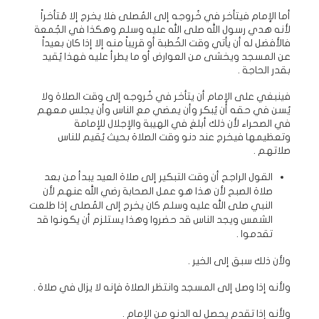
أما الإمام فيتأخر في خُروجه إلى المُصلى فلا يخرج إلا مُتأخراً
لأنه هدي رسول الله صلى الله عليه وسلم وهكذا في الجُمعة
فالأفضل له أن يأتي وقت الخُطبة أو قريباً منه إلا إذا كان بعيداً
عن المسجد ويخشى من العوارض أو ما يطرأ عليه فهذا يُقيد
بقدر الحاجة .
فينبغي على الإمام أن يتأخر في خُروجه إلى وقت الصلاة ولا
يُسن في حقه أن يُبكر وأن يمضي مع الناس وأن يجلس معهم
في الصحراء لأن ذلك أبلغ في الهيبة والإجلال للإمامة
وتعظيمها فيخرج عند دنو وقت الصلاة بحيث يُقيم للناس
صلاتهم .
القول الراجح أن وقت التبكير إلى صلاة العيد يبدأ من بعد
صلاة الصبح لأن هذا هو عمل الصحابة رضي الله عنهم لأن
النبي صلى الله عليه وسلم كان يخرج إلى المُصلى إذا طلعت
الشمس ويجد الناس قد حضروا وهذا يستلزم أن يكونوا قد
تقدموا .
ولأن ذلك سبق إلى الخير .
ولأنه إذا وصل إلى المسجد وانتظر الصلاة فإنه لا يزال في صلاة .
ولأنه إذا تقدم يحصل له الدنو من الإمام .