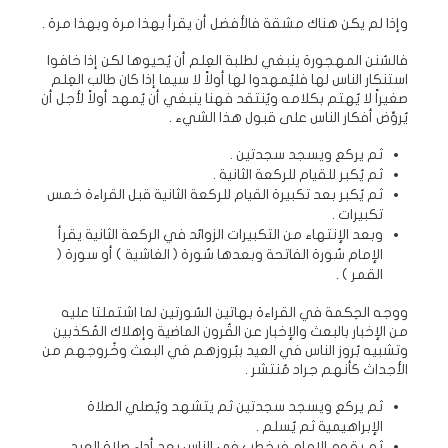
وإذا لم يكن هناك مشقة فالأفضل أن يقرأ بهذا مرة وبهذا مرة .
فالسُنن المهجورة ينبغي لطلبة العِلم أن يُحيوها لكن إذا خافوا
استنكار الناس لها فليُمهدوا لها أولاً لا سيما إذا كان طالب العِلم
صغيراً لا يُهتم بكلامه ويُنتقد فهنا ينبغي أن يُمهد أولاً لأجل أن
يُروِّض أفكار الناس على قبول هذا الشيء .
ثم يركع ويسجد سجدتين .
ثم يُكبر للقيام للركعة الثانية .
ثم يُكبر بعد تكبيرة القيام للركعة الثانية قبل القراءة خمس
تكبيرات .
وبعد الإنتهاء من التكبيرات الزوائد في الركعة الثانية يقرأ
الإمام سُورة الفاتحة وبعدها سُورة ( الغاشية ) أو سورة (
القمر ) .
ووجه الحِكمة في القراءة بهاتين السُورتين لما اشتملتا عليه
من الإخبار بالبعث والإخبار عن القُرون الماضية وإهلاك المُكذبين
وتشبيه بُروز الناس في العيد ببُروزهم في البعث وخُروجهم من
الأجداث كأنهم جراد مُنتشر .
ثم يركع ويسجد سجدتين ثم يتشهد ويُصلي الصلاة
الإبراهيمية ثم يُسلم .
ثم يقوم الإمام فيخطب في الناس بعد أداء صلاة العيد