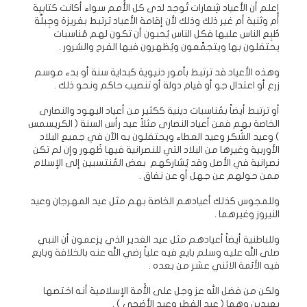
إعلم أن الأعياد شِعارات تُوجد لدى كل الأُمم سواء أكانت كتابية
أم وثنية أم غير ذلك وذلك لأن إقامة الأعياد ترتبط بغريزة وجِبلَّة
طُبِع الناس عليها فكل الناس يُحبون أن تكون لهم مُناسبات
يحتفلون بها ويتجمَّعون ويُظهرون فيها الفرح والسُرور .
وهذه الأعياد قد ترتبط بأمور دنيوية كبداية سنة أو بدء موسم
زرع أو اعتدال جو أو قيام دولة أو تنصيب حاكم ونحو ذلك .
أو ترتبط أيضاً بمُناسبات دينية ككثير من أعياد اليهود والنصارى
الخاصة بهم فمن أعياد النصارى مثلاً عيد رأس السنة ( الكريسمس
) وعيد الشُكر وعيد العطاء ويحتفلون به الآن في جميع البلاد
الأوربية وغيرها من البلاد التي للنصرانية فيها ظُهور وإن لم تكن
نصرانية في الأصل وقد يُشاركهم بعض المُنتسبين إلى الإسلام
ممن حولهم عن جهل أو عن نفاق .
وللمجوس كذلك أعيادهم الخاصة بهم مثل عيد المهرجان وعيد
النيروز وغيرهما .
وللباطنية أيضاً أعيادهم مثل عيد الغدير الذي يزعمون أن النبي
صلى الله عليه وسلم بايع فيه علياً رضي الله عنه بالخلافة وبايع
فيه الأئمة الاثني عشر من بعده .
ولكن من فضل الله عز وجل على الأُمة الإسلامية أنه اختصها
بعيدين وهما ( عيد الفطر وعيد الأضحى ) .