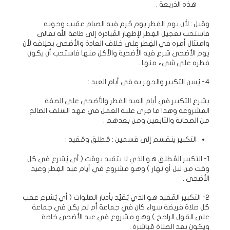
هذه الذريعة .
وقيل : لأن يوم الفِطر يوم حُرم فيه الصيام عقيب وجوبه
فاستحب تعجيل الفِطر لإظهار المُبادرة إلى طاعة الله تعالى
وامتثال أمره في الفِطر على خلاف العادة والأضحى بخلِافه لأن
يوم الأضحى شرع فيه الأُضحية والأكل منها فاستحب أن يكون
فِطره على شيء منها .
4- يُسن التكبير والجهر به في أيام العيد :
يشرع التكبير في أيام العيد الفطر والأضحى على الصفة
المشروعة وهذا ما جرى عليه العمل في عهد السلف الصالح
من الصحابة والتابعين ومن بعدهم .
التكبير ينقسم إلى قسمين : مُطلق ومُقيد :
1- التكبير المُطلق هو الذي لا يتقيد بوقت ( أي يُشرع في كل
وقت من ليل أو نهار ) وهو مشروع في أيام عيد الفِطر وعيد
الأضحى .
2- التكبير المُقيد هو الذي يُقيَّد بأدبار الصلوات ( أي يُشرع عقب
كل صلاة فريضة سواء كان في جماعة أم لم يكن في جماعة
على القول الراجح ) وهو مشروع في عيد الأضحى خاصة
ويكون بعد الصلاة مُباشرة .