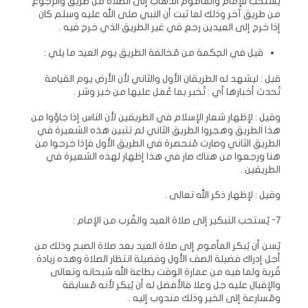
يُستحب للإمام والمأموم الذهاب إلى الصلاة من طريق والرُجوع
من طريق آخر وذلك لما ثبت أن النبي صلى الله عليه وسلم كان
إذا خرج إلى العيدين رجع في غير الطريق الذي خرج فيه .
قيل في الحِكمة من مُخالفة الطريق يوم العيد ما يلي :
قيل : ليشهد له الطريقان الأول والثاني لأن الأرض يوم القيامة
تُحدث أخبارها أي : تُخبر بما عُمل عليها من خير وشر .
وقيل : لإظهار شعار الإسلام في الطريقين لأن الناس إذا جاؤوا من
هذا الطريق وهجروا الطريق الثاني لم تتبين هذه الشعيرة في
الطريق الثاني وصارت مُنحصرة في الطريق الأول فإذا خرجوا من
هنا ورجعوا من هناك صار في هذا إظهار لهذه الشعيرة في
الطريقين .
وقيل : لإظهار ذكر الله تعالى .
7- يُستحب التبكير إلى صلاة العيد والقُرب من الإمام :
يُسن أن يُبكر المأموم إلى صلاة العيد بعد صلاة الصبح وذلك من
أجل إدراك فضيلة الصف الأول وفضيلة انتظار الصلاة وهذه زيادة
قُربة ولما فيه من عمارة الوقت بطاعة الله سُبحانه وتعالى
والإقبال عليه جل وعلا فالأفضل له أن يُبكر لأنه مُسابقة
ومُسارعة إلى الخير وذلك مندوب إليه .