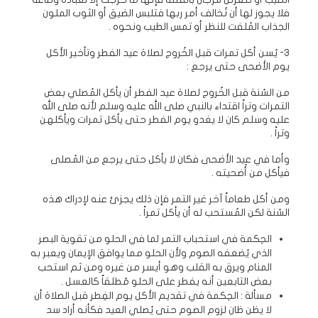
فلا يجوز لها أن تُخالف أمر ربها فتلبس الضيق أو الثوب الملون
الجذاب المُلفت للنظر أو تمس الطيب ونحوه .
3- يُسن أكل تمرات قبل الخُروج لصلاة عيد الفطر وتأخير الأكل
يوم الأضحى حتى يرجع :
من السُنة قبل الخُروج لصلاة عيد الفطر أن يأكل المُصلي بعض
التمرات وتراً اقتداء بالنبي صلى الله عليه وسلم لأنه صلى الله
عليه وسلم كان لا يغدو يوم الفطر حتى يأكل تمرات ويأكلهن
وتراً .
وأما في عيد الأضحى فكان لا يأكل حتى يرجع من المُصلى
فيأكل من أُضحيته .
ومن أكل طعاماً آخر غير التمر فإن ذلك يجزئ عنه لإدراك هذه
السُنة لكن المُستحب له أن يأكل تمراً .
الحِكمة في استحباب التمر لما في الحلو من تقوية البصر
الذي يُضعفه الصوم ولأن الحلو مما يوافق الإيمان ويعبر به
المنام ويرق به القلب وهو أيسر من غيره ومن ثم استحب
بعض التابعين أنه يفطر على الحلو مُطلقاً كالعسل .
مسألة : الحِكمة في تقديم الأكل يوم الفِطر قبل الصلاة أن
لا يظن ظان لزوم الصوم حتى يُصلي العيد فكأنه أراد سد