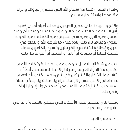
وهذان العيدان هما من شعائر الله التي ينبغي إحياؤها وإدراك
مقاصدها واستشعار معانيها .
ولا تجوز الزيادة على هذين العيدين بإحداث أعياد أُخرى كعيد
رأس السنة وعيد الجلاء وعيد الثورة وعيد الميلاد وعيد الأُم وعيد
العُمال وعيد النيل وعيد شم النسيم وعيد المُعلم وعيد المولد
النبوي وغيرها لأن ذلك زيادة على ما شرعه الله وابتداع في
الدين ومُخالفة لسُنة سيد المُرسلين وتشبه بالكافرين سواء
سُميت أعياداً أو ذكريات أو أياماً أو أسابيع أو أعواماً كل ذلك
ليس من سُنة الإسلام بل هو من فعل الجاهلية وتقليد للأُمم
الكافرة من الدول الغربية وغيرها ولا يحل للمُسلمين أيضاً أن
يتشبهوا بالكفار والمُشركين في شيء مما يختص بأعيادهم لا
من طعام ولا من لباس ولا إيقاد نيران ولا عبادة ولا يُمكَّن صبيان
المسلمين بمُشاركتهم باللعب في أعيادهم ولا إظهار الزينة
ونحو ذلك .
وفيما يلي مُختصر بعض الأحكام التي تتعلق بالعيد وآدابه في
الشريعة الإسلامية .
معني العيد :
العيد : جمعه أعياد وهو اسم لما يعود ويتكرر مرة بعد أُخرى