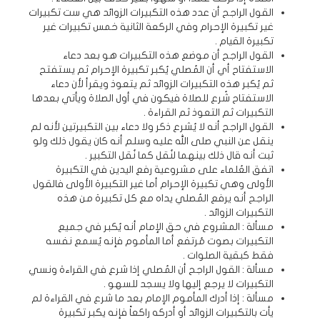
القول الراجح أن عدد هذه التكبيرات الزوائد هي ست تكبيرات
غير تكبيرة الإحرام وفي الركعة الثانية خمس تكبيرات غير
تكبيرة القيام .
القول الراجح أن موضع هذه التكبيرات هو بعد دعاء
الاستفتاح أي أن المُصلي يُكبر تكبيرة الإحرام ثم يستفتح
ثم يُكبر هذه التكبيرات الزوائد ثم يتعوذ ويقرأ لأن دعاء
الاستفتاح شُرع للصلاة فيكون في أول الصلاة ويأتي بعدها
التكبيرات ثم التعوذ ثم القراءة .
القول الراجح أنه لا يُشرع ذكر ولا دعاء بين التكبيرتين لأنه لم
ينقل عن النبي صلى الله عليه وسلم أنه كان يقول ذلك ولو
ثبت أنه قال ذلك بينهما لنُقل كما نُقل التكبير .
اتفق العُلماء على مشروعية رفع اليدين في التكبيرة
الأولى وهي تكبيرة الإحرام أما غير التكبيرة الأولى فالقول
الراجح أنه يرفع المُصلي يداه مع كل تكبيرة من هذه
التكبيرات الزوائد .
مسألة : المشروع في حق الإمام أنه يُكبر في جميع
التكبيرات بصوت مُرتفع أما المأموم فإنه يُسمع نفسه
فقط كبقية الصلوات .
مسألة : القول الراجح أن المُصلي إذا شرع في القراءة ونسي
التكبيرات لا يرجع إليها ولا يسجد للسهو .
مسألة : إذا أدرك المأموم الإمام بعد ما شرع في القراءة لم
يأت بالتكبيرات الزوائد أو أدركه راكعاً فإنه يكبر تكبيرة