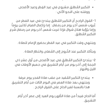
التكبير المُطلق مشروع في عيد الفِطر وعيد الأضحى
ووقته على النحو الآتي :
1- القول الراجح أن التكبير المُطلق يبتدئ في عيد الفطر من
غُروب شمس آخر يوم من رمضان : إما بإكمال الصيام ثلاثين يوماً
وإما برُؤية هلال شوال فإذا غربت شمس آخر يوم من رمضان شُرع
التكبير المُطلق .
وينتهي وقت التكبير في عيد الفطر بحضور الإمام للصلاة .
ويتأكد التكبير عند الخُروج إلى المُصلى وانتظار الصلاة .
2- يبتدئ التكبير المُطلق في عيد الأضحى من أول عشر ذي
الحِجة إلى آخر يوم من أيام التشريق في جميع الأوقات في
الليل والنهار .
يبتدئ التكبير المُقيد من عقب صلاة الفجر يوم عرفة
وينتهي بعد صلاة العصر في اليوم الثالث من أيام التشريق
هذا بالنسبة لغير الحاج على القول الراجح .
أما الحاج فيبدأ من صلاة الظُهر يوم العيد إلى عصر آخر أيام
التشريق .