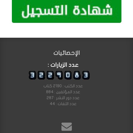
الإحصائيات
عدد الزيارات :
عدد الكتب : 2190 كتاب
عدد المؤلفين : 884
عدد دور النشر : 287
عدد اللغات : 44